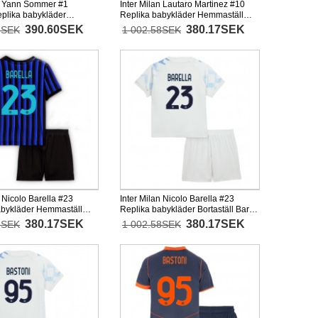
an Yann Sommer #1
Inter Milan Lautaro Martinez #10
eplika babykläder
Replika babykläder Hemmaställ
l Barn 2025-26
Barn 2025-26 Kortärmad (+ korta
390.60SEK
380.17SEK
6SEK
1 002.58SEK
(+ korta byxor)
byxor)
n Nicolo Barella #23
Inter Milan Nicolo Barella #23
abykläder Hemmaställ
Replika babykläder Bortaställ Barn
26 Kortärmad (+ korta
2025-26 Kortärmad (+ korta byxor)
380.17SEK
380.17SEK
8SEK
1 002.58SEK