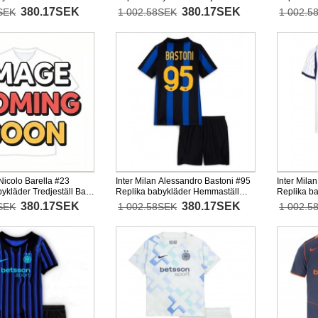
tärmad (+ korta byxor)
2026-27 Kortärmad (+ korta byxor)
Barn 2026-
380.17SEK
380.17SEK
SEK
1 002.58SEK
1 002.5
byxor)
 Nicolo Barella #23
Inter Milan Alessandro Bastoni #95
Inter Mila
ykläder Tredjeställ Barn
Replika babykläder Hemmaställ
Replika ba
tärmad (+ korta byxor)
Barn 2026-27 Kortärmad (+ korta
2026-27 Ko
380.17SEK
380.17SEK
SEK
1 002.58SEK
1 002.5
byxor)