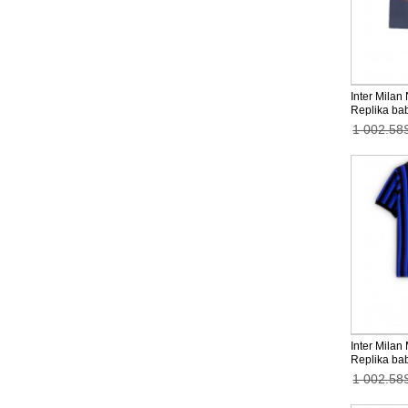
Inter Milan
Replika bab
2025-26 Kor
1 002.58
Inter Mila
Replika ba
Barn 2025-
1 002.58
byxor)