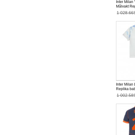
Inter Mila
Målvakt Re
Hemmaställ
1 028.66
Långärmad (
Inter Milan
Replika bab
2025-26 Kor
1 002.58