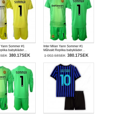
an Yann Sommer #1
Inter Milan Yann Sommer #1
eplika babykläder
Målvakt Replika babykläder
 Barn 2025-26 Kortärmad
Tredjeställ Barn 2025-26 Kortärmad
380.17SEK
380.17SEK
8SEK
1 002.58SEK
xor)
(+ korta byxor)