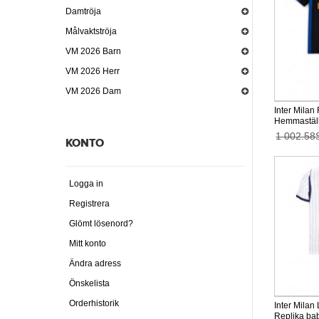
Damtröja
Målvaktströja
VM 2026 Barn
VM 2026 Herr
VM 2026 Dam
Inter Milan
Hemmaställ
Kortärmad (
1 002.58
KONTO
Logga in
Registrera
Glömt lösenord?
Mitt konto
Ändra adress
Önskelista
Orderhistorik
Inter Milan
Replika bab