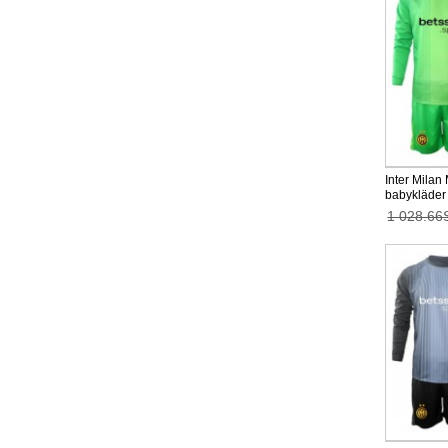
Inter Milan
babykläder 
26 Långärma
1 028.66