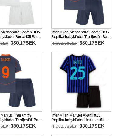
n Alessandro Bastoni #95
Inter Milan Alessandro Bastoni #95
bykläder Bortaställ Barn
Replika babykläder Tredjeställ Barn
rtärmad (+ korta byxor)
2025-26 Kortärmad (+ korta byxor)
380.17SEK
380.17SEK
8SEK
1 002.58SEK
an Marcus Thuram #9
Inter Milan Manuel Akanji #25
bykläder Tredjeställ Barn
Replika babykläder Hemmaställ
rtärmad (+ korta byxor)
Barn 2025-26 Kortärmad (+ korta
380.17SEK
380.17SEK
8SEK
1 002.58SEK
byxor)