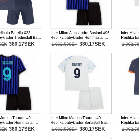
 Nicolo Barella #23
Inter Milan Alessandro Bastoni #95
Inter Mila
ykläder Tredjeställ Barn
Replika babykläder Hemmaställ
Replika ba
tärmad (+ korta byxor)
Barn 2025-26 Kortärmad (+ korta
2025-26 Ko
380.17SEK
380.17SEK
SEK
1 002.58SEK
1 002.5
byxor)
n Marcus Thuram #9
Inter Milan Marcus Thuram #9
Inter Mil
bykläder Hemmaställ
Replika babykläder Bortaställ Barn
Replika ba
26 Kortärmad (+ korta
2025-26 Kortärmad (+ korta byxor)
2025-26 Ko
380.17SEK
380.17SEK
SEK
1 002.58SEK
1 002.5