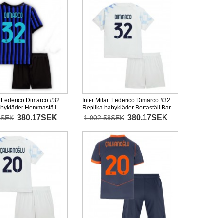
n Federico Dimarco #32
Inter Milan Federico Dimarco #32
abykläder Hemmaställ
Replika babykläder Bortaställ Barn
26 Kortärmad (+ korta
2025-26 Kortärmad (+ korta byxor)
380.17SEK
380.17SEK
8SEK
1 002.58SEK