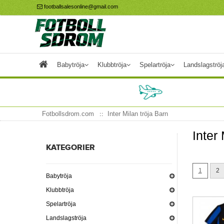
footballsalesonline@gmail.com
Babytröja
Klubbtröja
Spelartröja
Landslagströj
Fotbollsdrom.com
Inter Milan tröja Barn
Inter
KATEGORIER
1
2
Babytröja
Klubbtröja
Spelartröja
Landslagströja