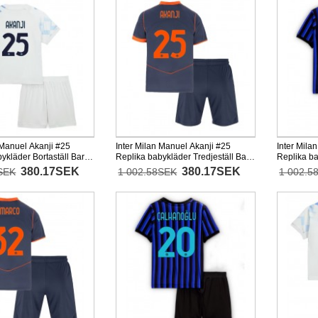
 Manuel Akanji #25
Inter Milan Manuel Akanji #25
Inter Mila
ykläder Bortaställ Barn
Replika babykläder Tredjeställ Barn
Replika b
tärmad (+ korta byxor)
2025-26 Kortärmad (+ korta byxor)
Barn 2025-
380.17SEK
380.17SEK
SEK
1 002.58SEK
1 002.5
byxor)