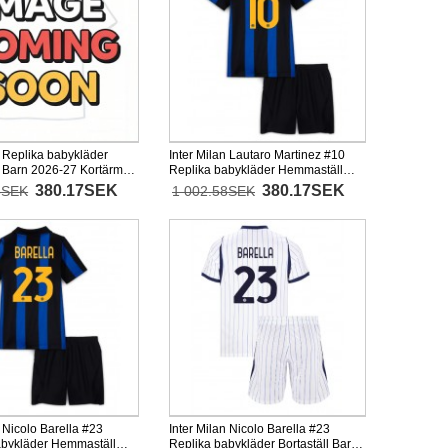
n Replika babykläder
Inter Milan Lautaro Martinez #10
l Barn 2026-27 Kortärmad
Replika babykläder Hemmaställ
xor)
Barn 2026-27 Kortärmad (+ korta
380.17SEK
380.17SEK
8SEK
1 002.58SEK
byxor)
n Nicolo Barella #23
Inter Milan Nicolo Barella #23
abykläder Hemmaställ
Replika babykläder Bortaställ Barn