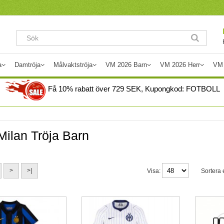
a
Damtröja
Målvaktströja
VM 2026 Barn
VM 2026 Herr
VM
Få
10%
rabatt över
729
SEK, Kupongkod:
FOTBOLL
 Milan Tröja Barn
>
>|
Visa:
Sortera e