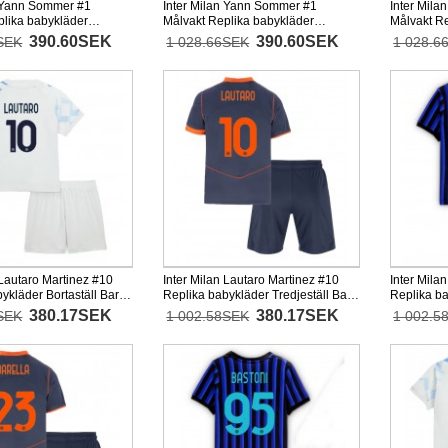
n Yann Sommer #1
Inter Milan Yann Sommer #1
Inter Mil
plika babykläder
Målvakt Replika babykläder
Målvakt R
 Barn 2025-26
Bortaställ Barn 2025-26 Långärmad
Tredjestäl
390.60SEK
390.60SEK
SEK
1 028.66SEK
1 028.6
+ korta byxor)
(+ korta byxor)
Långärmad 
 Lautaro Martinez #10
Inter Milan Lautaro Martinez #10
Inter Mila
ykläder Bortaställ Barn
Replika babykläder Tredjeställ Barn
Replika b
tärmad (+ korta byxor)
2025-26 Kortärmad (+ korta byxor)
Barn 2025-
380.17SEK
380.17SEK
SEK
1 002.58SEK
1 002.5
byxor)