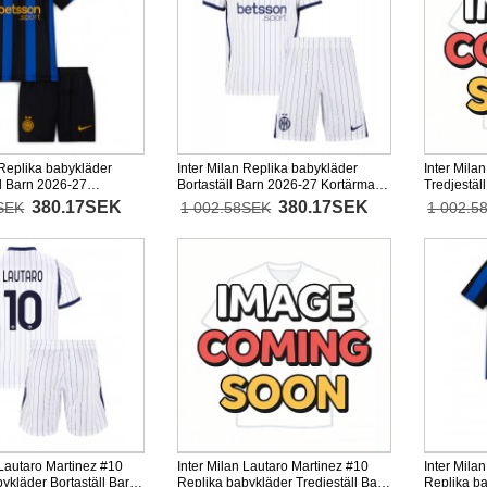
 Replika babykläder
Inter Milan Replika babykläder
Inter Mila
 Barn 2026-27
Bortaställ Barn 2026-27 Kortärmad
Tredjestäl
+ korta byxor)
(+ korta byxor)
(+ korta by
380.17SEK
380.17SEK
SEK
1 002.58SEK
1 002.5
 Lautaro Martinez #10
Inter Milan Lautaro Martinez #10
Inter Mila
ykläder Bortaställ Barn
Replika babykläder Tredjeställ Barn
Replika b