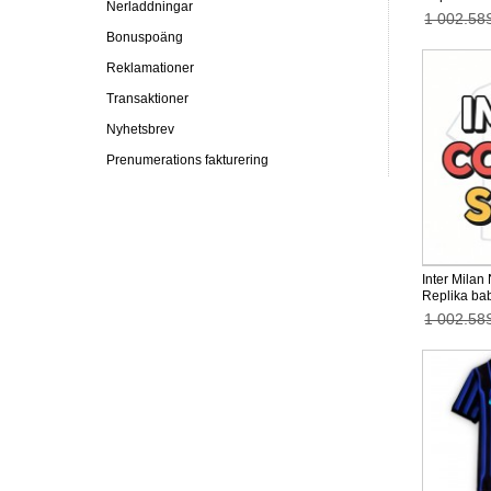
Nerladdningar
2026-27 Kor
1 002.58
Bonuspoäng
Reklamationer
Transaktioner
Nyhetsbrev
Prenumerations fakturering
Inter Milan
Replika bab
2026-27 Kor
1 002.58