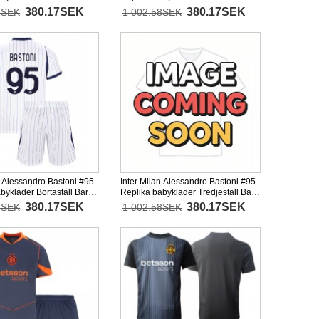
27 Kortärmad (+ korta
2026-27 Kortärmad (+ korta byxor)
380.17SEK
380.17SEK
8SEK
1 002.58SEK
n Alessandro Bastoni #95
Inter Milan Alessandro Bastoni #95
bykläder Bortaställ Barn
Replika babykläder Tredjeställ Barn
rtärmad (+ korta byxor)
2026-27 Kortärmad (+ korta byxor)
380.17SEK
380.17SEK
8SEK
1 002.58SEK