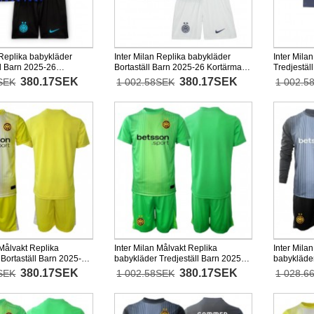
 Replika babykläder
Inter Milan Replika babykläder
Inter Mila
 Barn 2025-26
Bortaställ Barn 2025-26 Kortärmad
Tredjestäl
+ korta byxor)
(+ korta byxor)
(+ korta by
380.17SEK
380.17SEK
SEK
1 002.58SEK
1 002.5
 Målvakt Replika
Inter Milan Målvakt Replika
Inter Mila
Bortaställ Barn 2025-26
babykläder Tredjeställ Barn 2025-
babykläde
+ korta byxor)
26 Kortärmad (+ korta byxor)
26 Långärm
380.17SEK
380.17SEK
SEK
1 002.58SEK
1 028.6