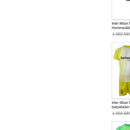
Inter Milan
Hemmaställ
Kortärmad (
1 002.58
Inter Milan
babykläder 
Kortärmad (
1 002.58