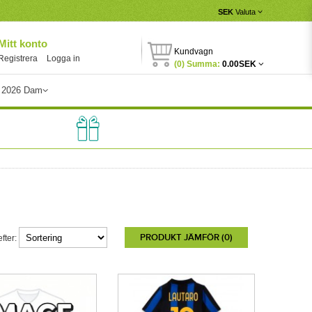
SEK
Valuta
Mitt konto
Kundvagn
Registrera
Logga in
(0) Summa:
0.00SEK
 2026 Dam
PRODUKT JÄMFÖR (0)
fter: