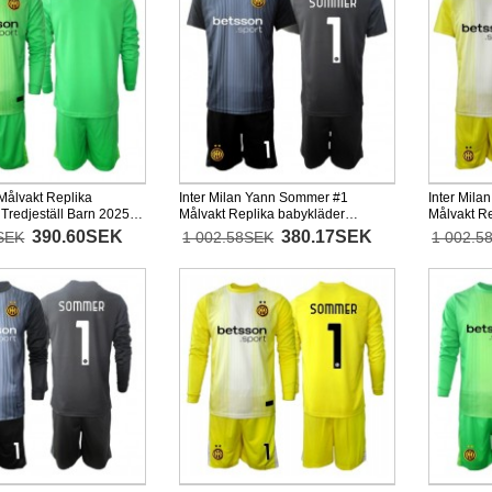
 Målvakt Replika
Inter Milan Yann Sommer #1
Inter Mil
Tredjeställ Barn 2025-
Målvakt Replika babykläder
Målvakt R
d (+ korta byxor)
Hemmaställ Barn 2025-26
Bortaställ
390.60SEK
380.17SEK
SEK
1 002.58SEK
1 002.5
Kortärmad (+ korta byxor)
(+ korta by