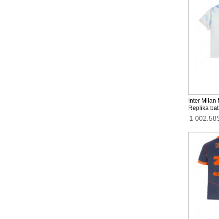
Inter Milan
Replika bab
2025-26 Kor
1 002.58