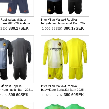
n Replika babykläder
Inter Milan Målvakt Replika
l Barn 2025-26 Kortärmad
babykläder Hemmaställ Barn 2025-
xor)
26 Kortärmad (+ korta byxor)
380.17SEK
380.17SEK
8SEK
1 002.58SEK
n Målvakt Replika
Inter Milan Målvakt Replika
r Hemmaställ Barn 2025-
babykläder Bortaställ Barn 2025-26
ad (+ korta byxor)
Långärmad (+ korta byxor)
390.60SEK
390.60SEK
6SEK
1 028.66SEK