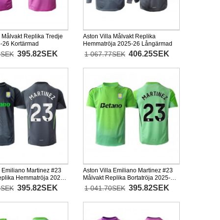
a Målvakt Replika Tredje
Aston Villa Målvakt Replika
5-26 Kortärmad
Hemmatröja 2025-26 Långärmad
395.82SEK
406.25SEK
0SEK
1 067.77SEK
a Emiliano Martinez #23
Aston Villa Emiliano Martinez #23
eplika Hemmatröja 2025-
Målvakt Replika Bortatröja 2025-26
mad
Kortärmad
395.82SEK
395.82SEK
0SEK
1 041.70SEK