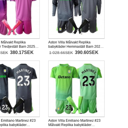
a Målvakt Replika
Aston Villa Målvakt Replika
 Tredjeställ Barn 2025-
babykläder Hemmaställ Barn 2025-
ad (+ korta byxor)
26 Långärmad (+ korta byxor)
380.17SEK
390.60SEK
8SEK
1 028.66SEK
a Emiliano Martinez #23
Aston Villa Emiliano Martinez #23
eplika babykläder
Målvakt Replika babykläder