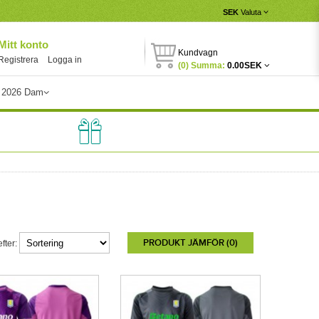
SEK
Valuta
Mitt konto
Kundvagn
Registrera
Logga in
(0) Summa:
0.00SEK
 2026 Dam
PRODUKT JÄMFÖR (0)
fter: