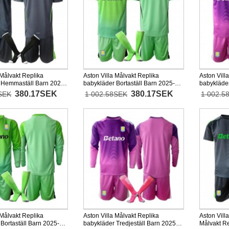
 Målvakt Replika
Aston Villa Målvakt Replika
Aston Vill
 Hemmaställ Barn 2025-
babykläder Bortaställ Barn 2025-26
babykläder
d (+ korta byxor)
Kortärmad (+ korta byxor)
26 Kortärm
380.17SEK
380.17SEK
SEK
1 002.58SEK
1 002.5
 Målvakt Replika
Aston Villa Målvakt Replika
Aston Vill
Bortaställ Barn 2025-26
babykläder Tredjeställ Barn 2025-
Målvakt R