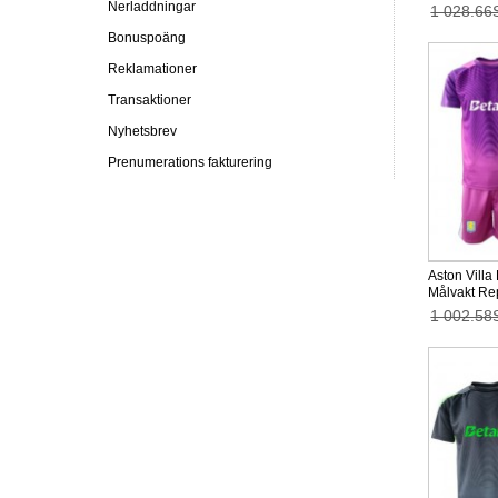
Långärmad (
Nerladdningar
1 028.66
Bonuspoäng
Reklamationer
Transaktioner
Nyhetsbrev
Prenumerations fakturering
Aston Villa
Målvakt Re
Tredjeställ
1 002.58
(+ korta byx