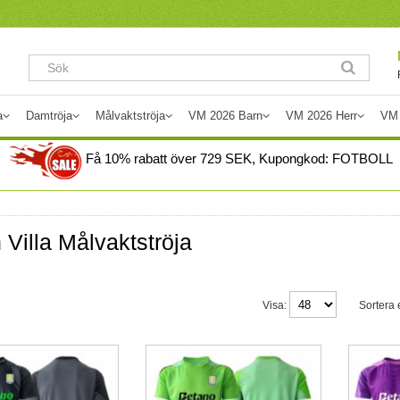
a
Damtröja
Målvaktströja
VM 2026 Barn
VM 2026 Herr
VM
Få
10%
rabatt över
729
SEK, Kupongkod:
FOTBOLL
 Villa Målvaktströja
Visa:
Sortera e