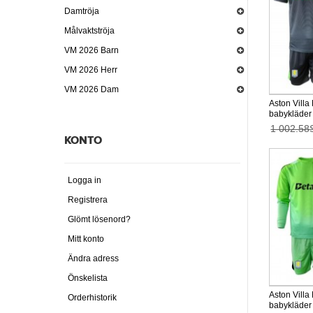
Damtröja
Målvaktströja
VM 2026 Barn
VM 2026 Herr
VM 2026 Dam
Aston Villa
babykläder
26 Kortärma
1 002.58
KONTO
Logga in
Registrera
Glömt lösenord?
Mitt konto
Ändra adress
Önskelista
Aston Villa
Orderhistorik
babykläder 