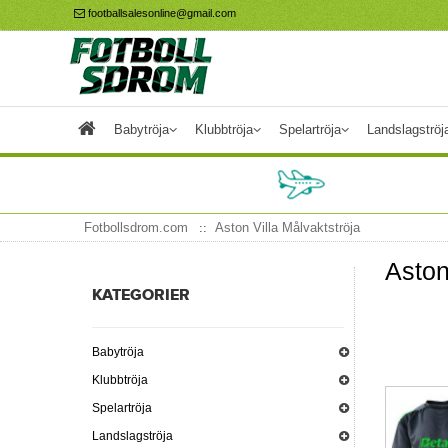
footballsalesonline@gmail.com
Babytröja
Klubbtröja
Spelartröja
Landslagströj
Fotbollsdrom.com
Aston Villa Målvaktströja
Aston
KATEGORIER
Babytröja
Klubbtröja
Spelartröja
Landslagströja