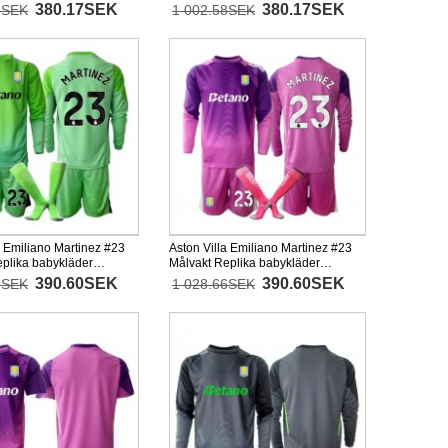
l Barn 2025-26
Bortaställ Barn 2025-26 Kortärmad
380.17SEK
380.17SEK
8SEK
1 002.58SEK
(+ korta byxor)
(+ korta byxor)
a Emiliano Martinez #23
Aston Villa Emiliano Martinez #23
eplika babykläder
Målvakt Replika babykläder
l Barn 2025-26 Långärmad
Tredjeställ Barn 2025-26
390.60SEK
390.60SEK
6SEK
1 028.66SEK
xor)
Långärmad (+ korta byxor)