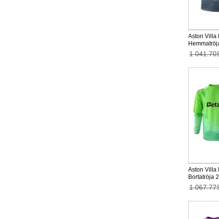
Aston Villa
Hemmatröja
1 041.70
Aston Villa
Bortatröja
1 067.77