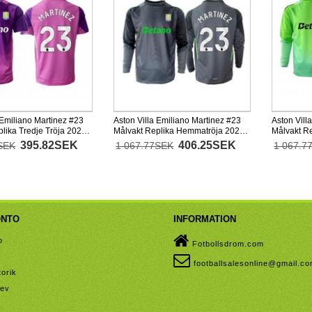
 Emiliano Martinez #23
Aston Villa Emiliano Martinez #23
Aston Vill
lika Tredje Tröja 2025-
Målvakt Replika Hemmatröja 2025-
Målvakt Re
ad
26 Långärmad
Långärma
395.82SEK
406.25SEK
SEK
1 067.77SEK
1 067.7
ONTO
INFORMATION
o
Fotbollsdrom.com
footballsalesonline@gmail.c
orik
rev