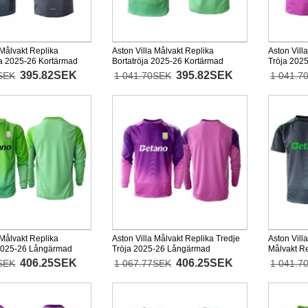
 Målvakt Replika
Aston Villa Målvakt Replika
Aston Vill
 2025-26 Kortärmad
Bortatröja 2025-26 Kortärmad
Tröja 202
395.82SEK
395.82SEK
SEK
1 041.70SEK
1 041.7
 Målvakt Replika
Aston Villa Målvakt Replika Tredje
Aston Vill
 2025-26 Långärmad
Tröja 2025-26 Långärmad
Målvakt R
26 Kortär
406.25SEK
406.25SEK
SEK
1 067.77SEK
1 041.7