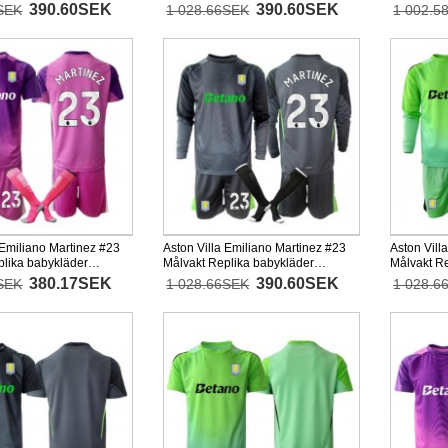
+ korta byxor)
26 Långärmad (+ korta byxor)
Hemmastäl
390.60SEK
390.60SEK
SEK
1 028.66SEK
1 002.5
Kortärmad 
 Emiliano Martinez #23
Aston Villa Emiliano Martinez #23
Aston Vill
plika babykläder
Målvakt Replika babykläder
Målvakt R
 Barn 2025-26 Kortärmad
Hemmaställ Barn 2025-26
Bortastäl
380.17SEK
390.60SEK
SEK
1 028.66SEK
1 028.6
or)
Långärmad (+ korta byxor)
(+ korta by