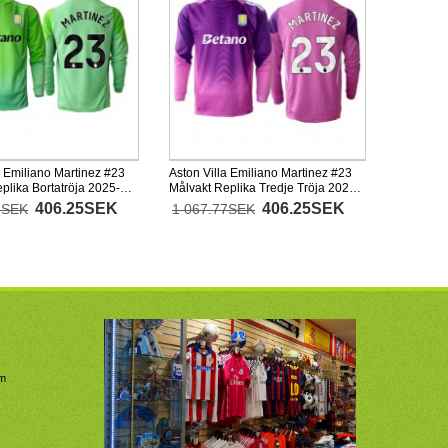
a Emiliano Martinez #23
Aston Villa Emiliano Martinez #23
plika Bortatröja 2025-26
Målvakt Replika Tredje Tröja 2025-
d
26 Långärmad
406.25SEK
406.25SEK
7SEK
1 067.77SEK
om