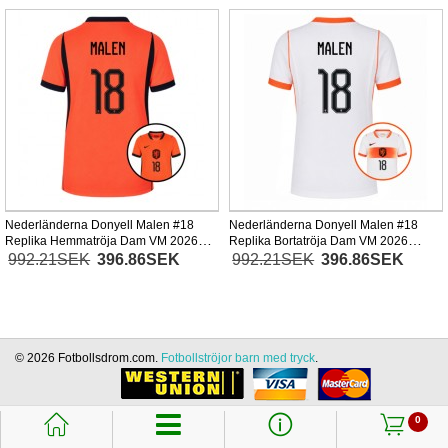
Nederländerna Donyell Malen #18
Nederländerna Donyell Malen #18
Replika Hemmatröja Dam VM 2026
Replika Bortatröja Dam VM 2026
Kortärmad
Kortärmad
992.21SEK
396.86SEK
992.21SEK
396.86SEK
© 2026 Fotbollsdrom.com.
Fotbollströjor barn med tryck
.
󰃱
󰈢
󰃦
0