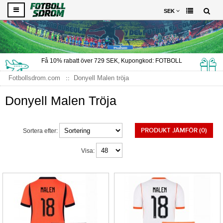
SEK
Få
10%
rabatt över
729
SEK, Kupongkod:
FOTBOLL
Fotbollsdrom.com
Donyell Malen tröja
Donyell Malen Tröja
PRODUKT JÄMFÖR (0)
Sortera efter:
Visa: