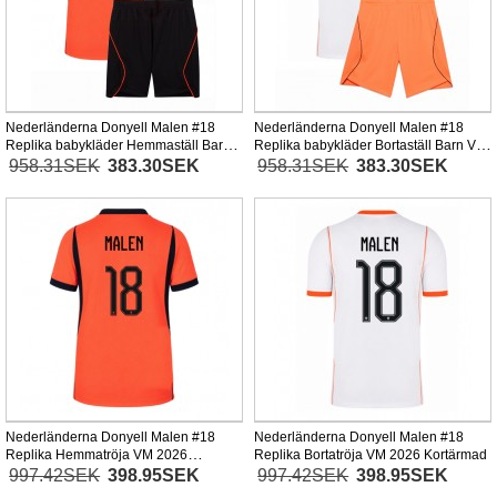
Nederländerna Donyell Malen #18
Nederländerna Donyell Malen #18
Replika babykläder Hemmaställ Barn
Replika babykläder Bortaställ Barn VM
VM 2026 Kortärmad (+ korta byxor)
2026 Kortärmad (+ korta byxor)
958.31SEK
383.30SEK
958.31SEK
383.30SEK
Nederländerna Donyell Malen #18
Nederländerna Donyell Malen #18
Replika Hemmatröja VM 2026
Replika Bortatröja VM 2026 Kortärmad
Kortärmad
997.42SEK
398.95SEK
997.42SEK
398.95SEK