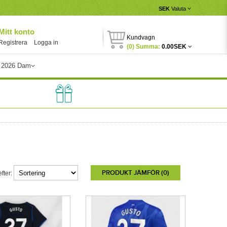
SEK
Valuta
Mitt konto
Kundvagn
Registrera
Logga in
(0) Summa:
0.00SEK
 2026 Dam
PRODUKT JÄMFÖR (0)
fter: