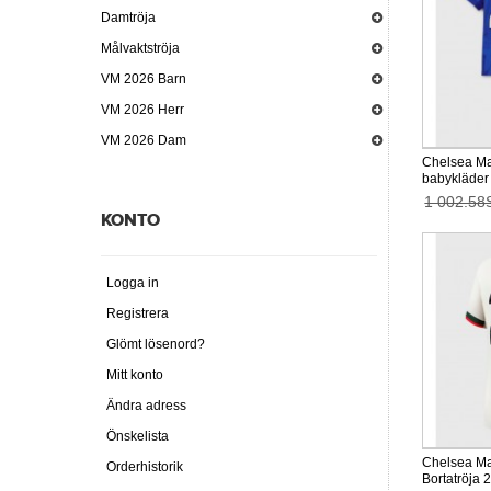
Damtröja
Målvaktströja
VM 2026 Barn
VM 2026 Herr
VM 2026 Dam
Chelsea Ma
babykläder
26 Kortärma
1 002.58
KONTO
Logga in
Registrera
Glömt lösenord?
Mitt konto
Ändra adress
Önskelista
Chelsea Ma
Orderhistorik
Bortatröja