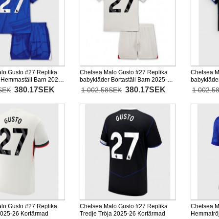
lo Gusto #27 Replika
Chelsea Malo Gusto #27 Replika
Chelsea M
 Hemmaställ Barn 2025-
babykläder Bortaställ Barn 2025-26
babykläder
d (+ korta byxor)
Kortärmad (+ korta byxor)
26 Kortärm
380.17SEK
380.17SEK
SEK
1 002.58SEK
1 002.5
lo Gusto #27 Replika
Chelsea Malo Gusto #27 Replika
Chelsea M
 2025-26 Kortärmad
Tredje Tröja 2025-26 Kortärmad
Hemmatrö