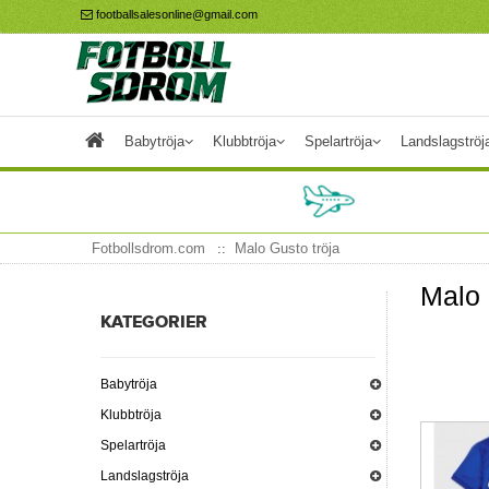
footballsalesonline@gmail.com
Babytröja
Klubbtröja
Spelartröja
Landslagströj
Fotbollsdrom.com
Malo Gusto tröja
Malo 
KATEGORIER
Babytröja
Klubbtröja
Spelartröja
Landslagströja