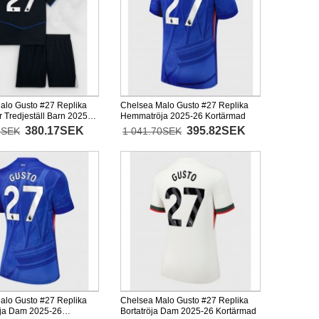
alo Gusto #27 Replika
Chelsea Malo Gusto #27 Replika
 Tredjeställ Barn 2025-
Hemmatröja 2025-26 Kortärmad
ad (+ korta byxor)
380.17SEK
395.82SEK
8SEK
1 041.70SEK
alo Gusto #27 Replika
Chelsea Malo Gusto #27 Replika
ja Dam 2025-26
Bortatröja Dam 2025-26 Kortärmad