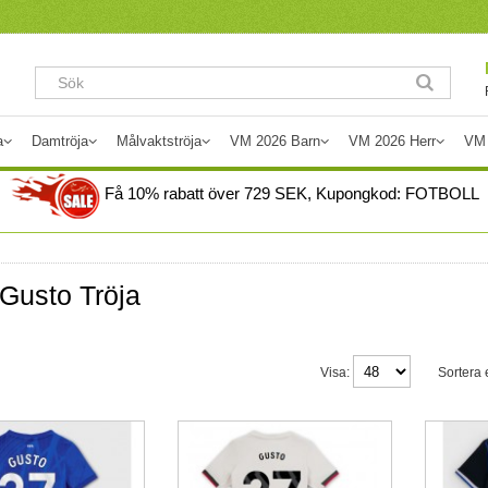
a
Damtröja
Målvaktströja
VM 2026 Barn
VM 2026 Herr
VM
Få
10%
rabatt över
729
SEK, Kupongkod:
FOTBOLL
Gusto Tröja
Visa:
Sortera e