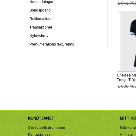
Nerladdningar
1 041.70
Bonuspoäng
Reklamationer
Transaktioner
Nyhetsbrev
Prenumerations fakturering
Chelsea Ma
Tredje Trö
Kortärmad
1 036.48
KUNDTJÄNST
MITT K
Om fotbollsdrom.com
Mitt kont
Kontakta oss
Affiliate