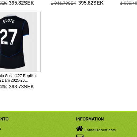
Kortärmad
395.82SEK
395.82SEK
SEK
1 041.70SEK
1 036.4
lo Gusto #27 Replika
ja Dam 2025-26
393.73SEK
SEK
ONTO
INFORMATION
o
Fotbollsdrom.com