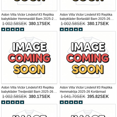
Aston Villa Victor Lindelof #3 Replika
Aston Villa Victor Lindelof #3 Replika
babykläder Hemmaställ Barn 2025-26
babykläder Bortaställ Barn 2025-26
Kortärmad (+ korta byxor)
Kortärmad (+ korta byxor)
1 002.58SEK
380.17SEK
1 002.58SEK
380.17SEK
Aston Villa Victor Lindelof #3 Replika
Aston Villa Victor Lindelof #3 Replika
babykläder Tredjeställ Barn 2025-26
Hemmatröja 2025-26 Kortärmad
Kortärmad (+ korta byxor)
1 002.58SEK
380.17SEK
1 041.70SEK
395.82SEK