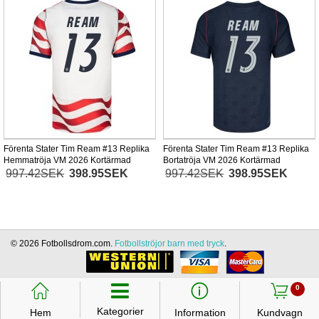
Förenta Stater Tim Ream #13 Replika
Förenta Stater Tim Ream #13 Replika
Hemmatröja VM 2026 Kortärmad
Bortatröja VM 2026 Kortärmad
997.42SEK
398.95SEK
997.42SEK
398.95SEK
© 2026 Fotbollsdrom.com.
Fotbollströjor barn med tryck
.
󰃱
󰈢
󰃦
0
Kategorier
Hem
Information
Kundvagn