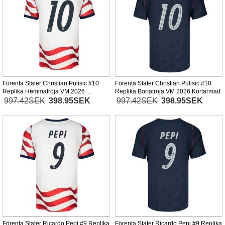
Förenta Stater Christian Pulisic #10
Förenta Stater Christian Pulisic #10
Replika Hemmatröja VM 2026
Replika Bortatröja VM 2026 Kortärmad
Kortärmad
997.42SEK
398.95SEK
997.42SEK
398.95SEK
Förenta Stater Ricardo Pepi #9 Replika
Förenta Stater Ricardo Pepi #9 Replika