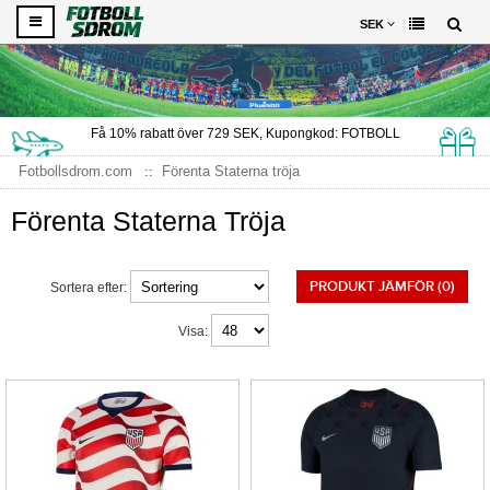
SEK
Få
10%
rabatt över
729
SEK, Kupongkod:
FOTBOLL
Fotbollsdrom.com
Förenta Staterna tröja
Förenta Staterna Tröja
PRODUKT JÄMFÖR (0)
Sortera efter:
Visa: