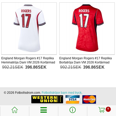
England Morgan Rogers #17 Replika
England Morgan Rogers #17 Replika
Hemmatröja Dam VM 2026 Kortärmad
Bortatröja Dam VM 2026 Kortärmad
992.21SEK
396.86SEK
992.21SEK
396.86SEK
© 2026 Fotbollsdrom.com.
Fotbollströjor barn med tryck
.
󰃱
󰈢
󰃦
0