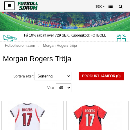
SEK
Få
10%
rabatt över
729
SEK, Kupongkod:
FOTBOLL
Fotbollsdrom.com
Morgan Rogers tröja
Morgan Rogers Tröja
PRODUKT JÄMFÖR (0)
Sortera efter:
Visa: