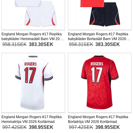
England Morgan Rogers #17 Replika
England Morgan Rogers #17 Replika
babykläder Hemmaställ Barn VM 2026
babykläder Bortaställ Barn VM 2026
Kortärmad (+ korta byxor)
Kortärmad (+ korta byxor)
958.31SEK
383.30SEK
958.31SEK
383.30SEK
England Morgan Rogers #17 Replika
England Morgan Rogers #17 Replika
Hemmatröja VM 2026 Kortärmad
Bortatröja VM 2026 Kortärmad
997.42SEK
398.95SEK
997.42SEK
398.95SEK