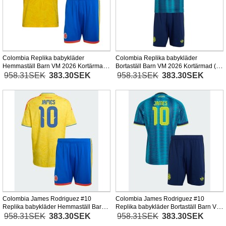
Colombia Replika babykläder
Colombia Replika babykläder
Hemmaställ Barn VM 2026 Kortärmad
Bortaställ Barn VM 2026 Kortärmad (+
(+ korta byxor)
korta byxor)
958.31SEK
383.30SEK
958.31SEK
383.30SEK
Colombia James Rodriguez #10
Colombia James Rodriguez #10
Replika babykläder Hemmaställ Barn
Replika babykläder Bortaställ Barn VM
VM 2026 Kortärmad (+ korta byxor)
2026 Kortärmad (+ korta byxor)
958.31SEK
383.30SEK
958.31SEK
383.30SEK