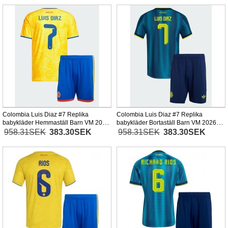
Colombia Luis Diaz #7 Replika
Colombia Luis Diaz #7 Replika
babykläder Hemmaställ Barn VM 2026
babykläder Bortaställ Barn VM 2026
Kortärmad (+ korta byxor)
Kortärmad (+ korta byxor)
958.31SEK
383.30SEK
958.31SEK
383.30SEK