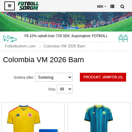
SEK
Få
10%
rabatt över
729
SEK, Kupongkod:
FOTBOLL
Fotbollsdrom.com
Colombia VM 2026 Barn
Colombia VM 2026 Barn
PRODUKT JÄMFÖR (0)
Sortera efter:
Visa: