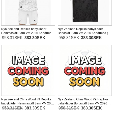
Nya Zeeland Replika babykläder
Nya Zeeland Replika babykläder
Hemmaställ Barn VM 2026 Kortärmad
Bortaställ Barn VM 2026 Kortärmad (+
(+ korta byxor)
korta byxor)
958.31SEK
383.30SEK
958.31SEK
383.30SEK
Nya Zeeland Chris Wood #9 Replika
Nya Zeeland Chris Wood #9 Replika
babykläder Hemmaställ Barn VM 2026
babykläder Bortaställ Barn VM 2026
Kortärmad (+ korta byxor)
Kortärmad (+ korta byxor)
958.31SEK
383.30SEK
958.31SEK
383.30SEK