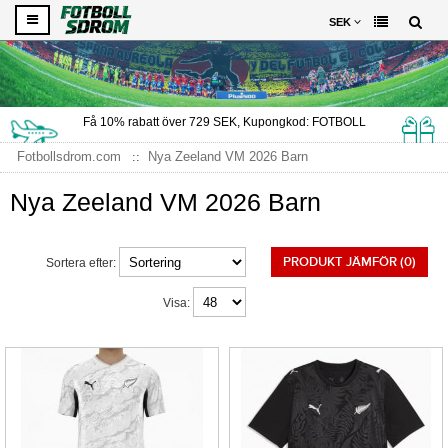
SEK
Få
10%
rabatt över
729
SEK, Kupongkod:
FOTBOLL
Fotbollsdrom.com
Nya Zeeland VM 2026 Barn
Nya Zeeland VM 2026 Barn
PRODUKT JÄMFÖR (0)
Sortera efter:
Visa: