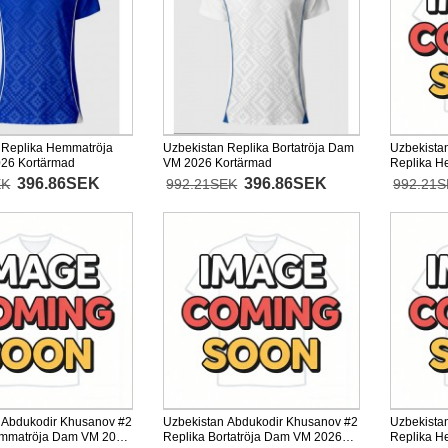
 Replika Hemmatröja
Uzbekistan Replika Bortatröja Dam
Uzbekista
26 Kortärmad
VM 2026 Kortärmad
Replika 
Kortärmad
396.86SEK
396.86SEK
EK
992.21SEK
992.21
 Abdukodir Khusanov #2
Uzbekistan Abdukodir Khusanov #2
Uzbekista
emmatröja Dam VM 2026
Replika Bortatröja Dam VM 2026
Replika 