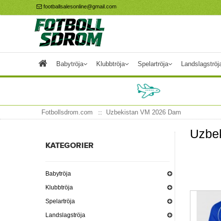
footballsalesonline@gmail.com
Babytröja
Klubbtröja
Spelartröja
Landslagströj
Fotbollsdrom.com
Uzbekistan VM 2026 Dam
Uzbe
KATEGORIER
Babytröja
Klubbtröja
Spelartröja
Landslagströja