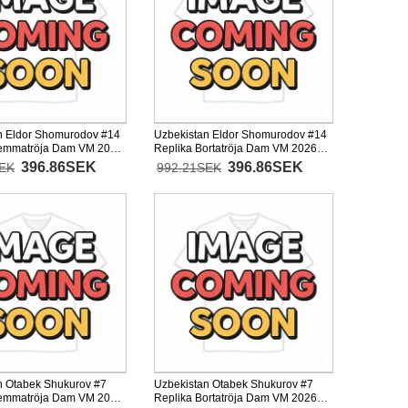
n Eldor Shomurodov #14
Uzbekistan Eldor Shomurodov #14
Hemmatröja Dam VM 2026
Replika Bortatröja Dam VM 2026
Kortärmad
396.86SEK
396.86SEK
SEK
992.21SEK
n Otabek Shukurov #7
Uzbekistan Otabek Shukurov #7
Hemmatröja Dam VM 2026
Replika Bortatröja Dam VM 2026