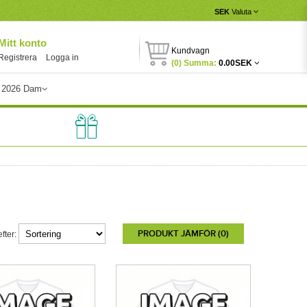
SEK
Valuta
Mitt konto
Kundvagn
Registrera
Logga in
(0) Summa:
0.00SEK
 2026 Dam
PRODUKT JÄMFÖR (0)
fter: