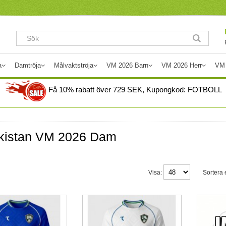
a
Damtröja
Målvaktströja
VM 2026 Barn
VM 2026 Herr
VM
Få
10%
rabatt över
729
SEK, Kupongkod:
FOTBOLL
kistan VM 2026 Dam
Visa:
Sortera e