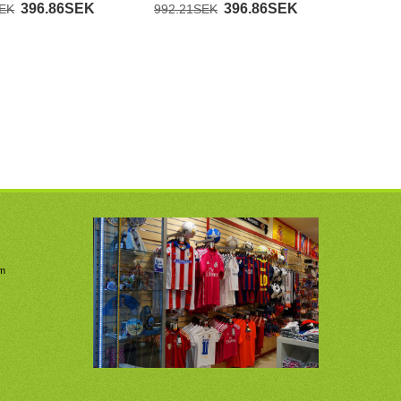
Kortärmad
396.86SEK
396.86SEK
SEK
992.21SEK
om