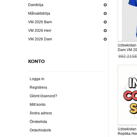
Damtröja
Målvaktströja
VM 2026 Barn
VM 2026 Herr
VM 2026 Dam
Uzbekistan
Dam VM 20
992.21S
KONTO
Logga in
Registrera
Glömt lösenord?
Mitt konto
Ändra adress
Önskelista
Uzbekistan
Orderhistorik
Replika H